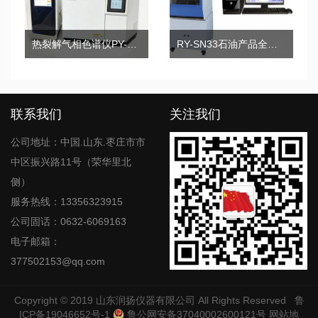
热裂解气相色谱仪PY-GC2020Pro
RY-SN33石油产品全自动运动粘度测定仪（乌氏）
联系我们
关注我们
公司地址：中国.山东.枣庄市市
中区振兴路11号（荣华里北
侧）
服务热线：13356323915
公司固话：0632-6069163
电子邮箱：
377502153@qq.com
Copyright © 2019
山东润扬仪器有限公司
All Rights Reserved
鲁
ICP备19046652号-1
鲁公网安备37040002600121号
网站地