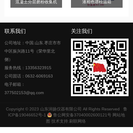
混凝土分层磨粉收集机
液相色谱柱温箱
联系我们
关注我们
公司地址：中国.山东.枣庄市市
中区振兴路11号（荣华里北
侧）
服务热线：13356323915
公司固话：0632-6069163
电子邮箱：
377502153@qq.com
Copyright © 2023
山东润扬仪器有限公司
All Rights Reserved
鲁
ICP备19046652号-1
鲁公网安备37040002600121号
网站地
图
技术支持:
刷联网络