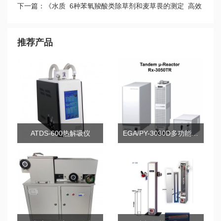
下一篇：《水质 6种苯氧羧酸类除草剂和麦草畏的测定 高效
液相色谱法》等两项环保国家标准发布
推荐产品
ATDS-600热解吸仪
EGA/PY-3030D多功能热脱附/热裂解器