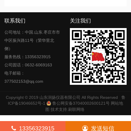
联系我们
关注我们
公司地址：中国.山东.枣庄市市
中区振兴路11号（荣华里北
侧）
服务热线：13356323915
公司固话：0632-6069163
电子邮箱：
377502153@qq.com
Copyright © 2019
山东润扬仪器有限公司
All Rights Reserved
鲁
ICP备19046652号-1
鲁公网安备37040002600121号
网站地
图
技术支持:
刷联网络
13356323915
发送短信