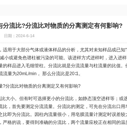
与分流比?分流比对物质的分离测定有何影响?
日期：2024-6-14
，适用于大部分气体或液体样品的分析，尤其对未知样品或已知“
减小或避免色谱柱被污染的可能。该进样方式进样时，进入进样
量的样品进入毛细管柱。
分流比
就是分流流量与柱流量的比值。
流量为20mL/min， 那么分流比是20∶1。
量?分流比对物质的分离测定又有何影响?
调节分流比大小。但有时可选择更小的分流比，如静态顶空进样等；或
流比，首先要测定分流流量。分流比的测定，可先在分流出口用
之比即为分流比。因柱内流量很小，用皂膜流量计测定时误差较
，严格的说，要得到准确的分流比，两个流量应校正在相同的温