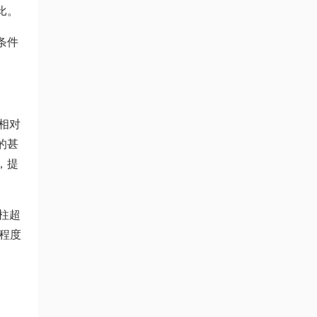
比。
条件
相对
的甚
，提
柱超
程度