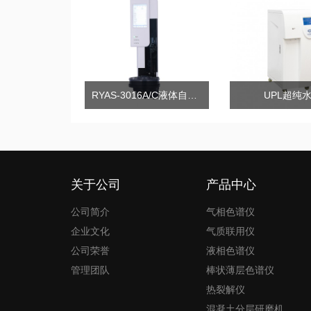
RYAS-3016A/C液体自动进样器
UPL超纯
关于公司
产品中心
公司简介
气相色谱仪
企业文化
气质联用仪
公司荣誉
液相色谱仪
管理团队
棒状薄层色谱仪
热裂解仪
混凝土分层研磨机