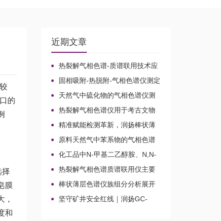
近期文章
热裂解气相色谱-质谱联用技术应
用于贝叶经木质纤维素的微生物降
固相吸附-热脱附-气相色谱仪测定
解机理
较
无组织排放空气中15种乙酸酯类化
天然气中硫化物的气相色谱仪测
口的
合物的含量
定方法比较及分析方法新技术
热裂解气相色谱仪用于考古文物
例
鉴定和古建筑材料分析
精准赋能检测革新，润扬棒状薄
层色谱仪铸就国产分析新标杆
原料天然气中苯系物的气相色谱
仪分析路线
化工品中N-甲基二乙醇胺、N,N-
二甲基乙醇胺、N-乙基二乙醇胺和
热裂解气相色谱质谱联用仪主要
选择
三乙醇胺的气相色谱仪测定
应用领域
棒状薄层色谱仪族组分分析展开
皂膜
剂的选择
大，
坚守矿井安全红线｜润扬GC-
2020A煤矿气体气相色谱仪检测方
度和
案