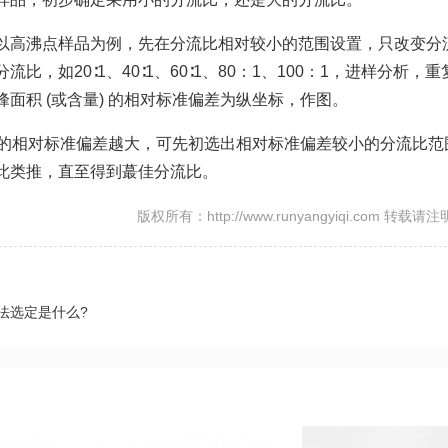
以高沸点样品为例，先在分流比相对较小的范围设置，只改变分
如20∶1、40∶1、60∶1、80：1、100：1，进样分析，重
积 (或含量) 的
相对标准偏差
为纵坐标，作图。
) 的相对标准偏差越大，可先初选出相对标准偏差较小的分流比范
此类推，直至得到蕞佳分流比。
版权所有：http://www.runyangyiqi.com 转载请
法选定是什么?