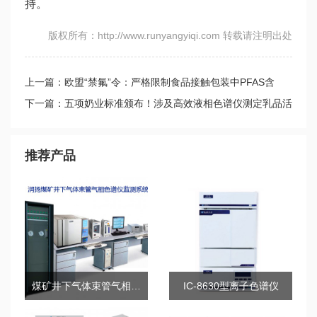
持。
版权所有：http://www.runyangyiqi.com 转载请注明出处
上一篇：欧盟“禁氟”令：严格限制食品接触包装中PFAS含
量，这些检测方法需关注
下一篇：五项奶业标准颁布！涉及高效液相色谱仪测定乳品活
性成分标准
推荐产品
煤矿井下气体束管气相色谱仪监测系统
IC-8630型离子色谱仪