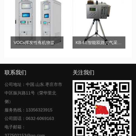
VOCs挥发性有机物监测系统
KB-6E智能双路大气采样器
联系我们
关注我们
公司地址：中国.山东.枣庄市市
中区振兴路11号（荣华里北
侧）
服务热线：13356323915
公司固话：0632-6069163
电子邮箱：
377502153@qq.com