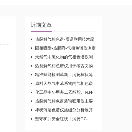
近期文章
热裂解气相色谱-质谱联用技术应
用于贝叶经木质纤维素的微生物降
固相吸附-热脱附-气相色谱仪测定
解机理
无组织排放空气中15种乙酸酯类化
天然气中硫化物的气相色谱仪测
合物的含量
定方法比较及分析方法新技术
热裂解气相色谱仪用于考古文物
鉴定和古建筑材料分析
精准赋能检测革新，润扬棒状薄
层色谱仪铸就国产分析新标杆
原料天然气中苯系物的气相色谱
仪分析路线
化工品中N-甲基二乙醇胺、N,N-
二甲基乙醇胺、N-乙基二乙醇胺和
热裂解气相色谱质谱联用仪主要
三乙醇胺的气相色谱仪测定
应用领域
棒状薄层色谱仪族组分分析展开
剂的选择
坚守矿井安全红线｜润扬GC-
2020A煤矿气体气相色谱仪检测方
案