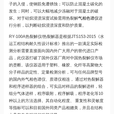
子的入侵，使钢筋免遭锈蚀；可以防止混凝土碳化的
发生；同时，可以大幅地减少冻融对于混凝土的破
坏。对于硅烷浸渍深度试验需用热裂解
气相色谱仪
进
行分析，以判断硅烷浸渍深度和防护质量。
RY-100A热裂解仪/热裂解器是根据JTS153-2015《水
运工程结构耐久性设计标准》推出的一款满足实际检
测分析需要直接面向国内外广大用户的替代进口产
品，此仪器打破了国外仪器厂商对中国热裂解仪市场
的垄断。该仪器适用于塑料、橡胶、化纤等高聚物大
分子样品的定性、定量检测分析，可与任何品牌型号
的国内外气相色谱仪、质谱仪相连， 通过对热裂解器
和程序进样器的组合，可实品对样品的裂解进样，轻
组分气体进样，程序吸附，程序解吸，程序老化等10
种以上的方法选择。其自动化程度、 重复性和灵敏度
等指标可以和目前国外同类产品相媲美，并且在结构