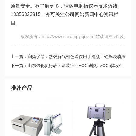
质量安全。欲了解更多，请致电润扬仪器技术热线
13356323915，亦可关注公司网站新闻中心资讯栏
目。
版权所有：http://www.runyangyiqi.com 转载请注明出处
上一篇：润扬仪器：热裂解气相色谱仪用于混凝土硅烷浸渍深
度试验
下一篇：山东强化执行表面涂装行业VOCs地标 VOCs挥发性
有机物监测系统迎良机
推荐产品