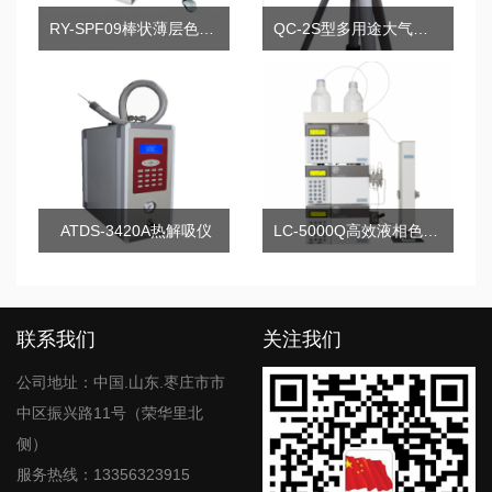
RY-SPF09棒状薄层色谱分析仪
QC-2S型多用途大气采样器
ATDS-3420A热解吸仪
LC-5000Q高效液相色谱仪
联系我们
关注我们
公司地址：中国.山东.枣庄市市
中区振兴路11号（荣华里北
侧）
服务热线：13356323915