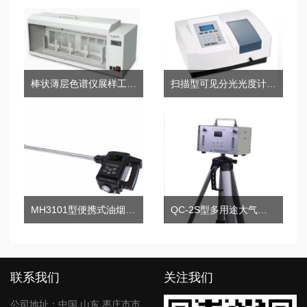
棒状薄层色谱仪展样工作台
扫描型可见分光光度计723(N.S)
MH3101型便携式油烟检测仪
QC-2S型多用途大气采样器
联系我们
关注我们
公司地址：中国.山东.枣庄市市