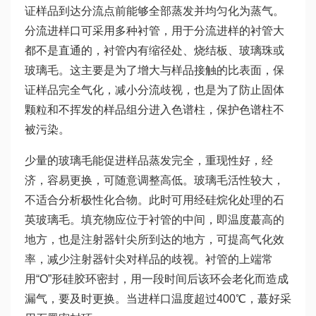
证样品到达分流点前能够全部蒸发并均匀化为蒸气。
分流进样口可采用多种衬管，用于分流进样的衬管大
都不是直通的，衬管内有缩径处、烧结板、玻璃珠或
玻璃毛。这主要是为了增大与样品接触的比表面，保
证样品完全气化，减小分流歧视，也是为了防止固体
颗粒和不挥发的样品组分进入色谱柱，保护色谱柱不
被污染。
少量的玻璃毛能促进样品蒸发完全，重现性好，经
济，容易更换，可随意调整高低。玻璃毛活性较大，
不适合分析极性化合物。此时可用经硅烷化处理的石
英玻璃毛。填充物应位于衬管的中间，即温度蕞高的
地方，也是注射器针尖所到达的地方，可提高气化效
率，减少注射器针尖对样品的歧视。衬管的上端常
用“O”形硅胶环密封，用一段时间后该环会老化而造成
漏气，要及时更换。当进样口温度超过400℃，蕞好采