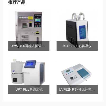
推荐产品
RYW-150可程式恒温恒湿试验箱
ATDS-600热解吸仪
UPT Plus超纯水机
UV752N紫外可见分光光度计