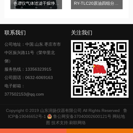
色谱仪气体过滤干燥净化器HS-27A
RY-TLC20原油四组分分析仪
联系我们
关注我们
公司地址：中国.山东.枣庄市市
中区振兴路11号（荣华里北
侧）
服务热线：13356323915
公司固话：0632-6069163
电子邮箱：
377502153@qq.com
Copyright © 2019
山东润扬仪器有限公司
All Rights Reserved
鲁
ICP备19046652号-1
鲁公网安备37040002600121号
网站地
图
技术支持:
刷联网络