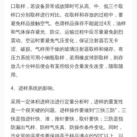
口取样，若设备异常或故障时可从高、中、低三个取
样口分别取样进行对比。在取样和存放的过程中，要
避免样品接触空气。色谱样品保存不能超过4天，油样
和气体保存避光、防尘。运输过程中应尽量避免剧烈
震动。空运时要避免气压变化，保证注射器芯无卡
涩、破损。气样用干燥的玻璃注射器取样和储存。有
压力系统可用小钢瓶取样，若用橡皮球胆取样，则存
放几十分钟后便会有某些组分含量发生改变，随取随
用。
4、进样系统的影响。
采用一定体积进样法进行定量分析时，进样的重复性
是一个很关键的问题。进样操作要做到“三快三防”，三
快是指进针快、准，推针要快，取针要快；三防是指
防漏出气样、防样气失真、防操作条件变化。同时，
汽化室的温度也要保持高于样品沸点约50℃以上，以