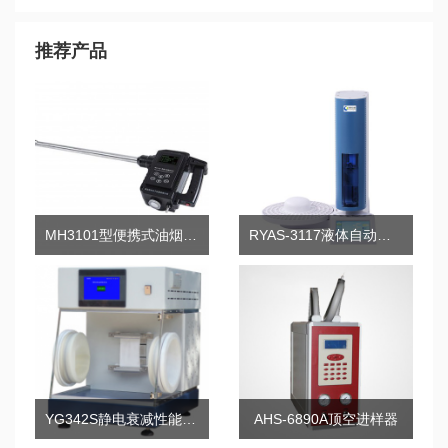
推荐产品
MH3101型便携式油烟检测仪
RYAS-3117液体自动进样器
YG342S静电衰减性能测试仪
AHS-6890A顶空进样器