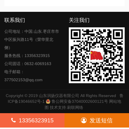
联系我们
关注我们
公司地址：中国.山东.枣庄市市
中区振兴路11号（荣华里北
侧）
服务热线：13356323915
公司固话：0632-6069163
电子邮箱：
377502153@qq.com
Copyright © 2019
山东润扬仪器有限公司
All Rights Reserved
鲁
ICP备19046652号-1
鲁公网安备37040002600121号
网站地
图
技术支持:
刷联网络
13356323915
发送短信