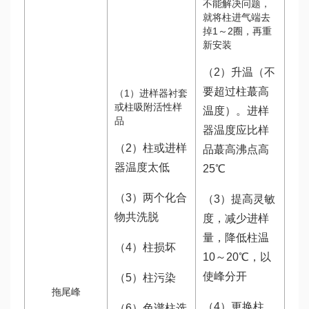
不能解决问题，
就将柱进气端去
掉1～2圈，再重
新安装
（2）升温（不
要超过柱蕞高
（1）进样器衬套
或柱吸附活性样
温度）。进样
品
器温度应比样
（2）柱或进样
品蕞高沸点高
器温度太低
25℃
（3）两个化合
（3）提高灵敏
物共洗脱
度，减少进样
量，降低柱温
（4）柱损坏
10～20℃，以
使峰分开
（5）柱污染
拖尾峰
（4）更换柱
（6）色谱柱选