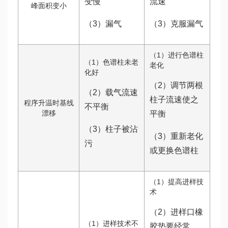
变慢
流速
峰面积变小
（3）漏气
（3）克服漏气
（1）进行色谱柱
（1）色谱柱未老
老化
化好
（2）调节两根
（2）载气流速
柱子流速使之
程序升温时基线
不平衡
漂移
平衡
（3）柱子被沾
（3）重新老化
污
或更换色谱柱
（1）提高进样技
术
（2）进样口橡
（1）进样技术不
胶垫要经常