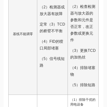
（2）检查检测
（2）检测器或
器与放大器的
放大器有故障
参数和元件是
定常（3）TCD
否正常，改正
的桥臂不平衡
参数或更换元
基线不能调零
件
（4）FID的喷
口局部堵塞
（3）更换TCD
的加热丝
（5）信号线短
路
（4）排除堵塞
物
（5）排除短路
（1）排除干优的
用电设备