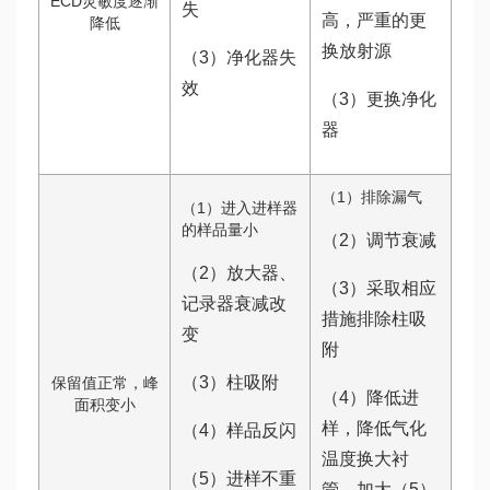
ECD灵敏度逐渐
失
高，严重的更
降低
换放射源
（3）净化器失
效
（3）更换净化
器
（1）排除漏气
（1）进入进样器
的样品量小
（2）调节衰减
（2）放大器、
（3）采取相应
记录器衰减改
措施排除柱吸
变
附
（3）柱吸附
保留值正常，峰
（4）降低进
面积变小
样，降低气化
（4）样品反闪
温度换大衬
（5）进样不重
管，加大（5）