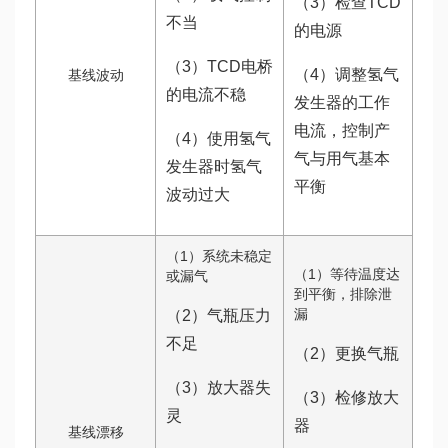
（3）检查TCD
不当
的电源
（3）TCD电桥
（4）调整氢气
基线波动
的电流不稳
发生器的工作
电流，控制产
（4）使用氢气
气与用气基本
发生器时氢气
平衡
波动过大
（1）系统未稳定
（1）等待温度达
或漏气
到平衡，排除泄
漏
（2）气瓶压力
不足
（2）更换气瓶
（3）放大器失
（3）检修放大
灵
器
基线漂移