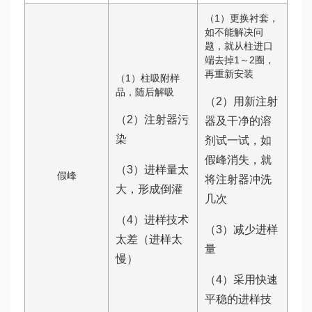
（1）更换衬套，
如不能解决问
题，就从柱进口
端去掉1～2圈，
再重新安装
（1）柱吸附样
品，随后解吸
（2）用新注射
（2）注射器污
器及干净的溶
染
剂试一试，如
假峰消失，就
（3）进样量太
假峰
将注射器冲洗
大，形成倒灌
几次
（4）进样技术
（3）减少进样
太差（进样太
量
慢）
（4）采用快速
平稳的进样技