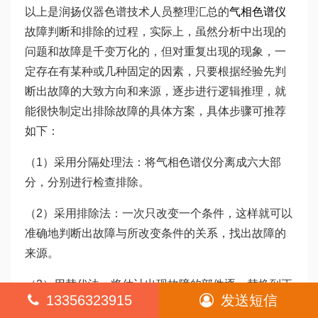
以上是润扬仪器色谱技术人员整理汇总的
气相色谱仪
故障判断和排除的过程，实际上，虽然分析中出现的
问题和故障是千变万化的，但对重复出现的现象，一
定存在有某种或几种固定的因素，只要根据经验先判
断出故障的大致方向和来源，逐步进行逻辑推理，就
能很快制定出排除故障的具体方案，具体步骤可推荐
如下：
（1）采用分隔处理法：将气相色谱仪分离成六大部
分，分别进行检查排除。
（2）采用排除法：一次只改变一个条件，这样就可以
准确地判断出故障与所改变条件的关系，找出故障的
来源。
（3）用替代法：将估计出现故障的部件逐一替换到正
13356323915
发送短信
常的仪器上，从而可以准确地判断出哪个单元部件出