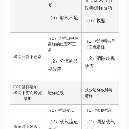
复
改善进样技巧
（6）燃气不足
（6）换瓶
（1）进样口中色
（1）按说明书尺
谱柱的位置不正
寸安色谱柱
常
峰高比例不正常
（2）消除歧视
（2）分流的歧
效应
视效应
ECD进样增加，
减少进样或稀释
峰高不变而峰宽
进样超载
进样
增加
（1）柱温变低
（1）增加柱温
（2）载气流速
（2）调整载气
保留时间延长，