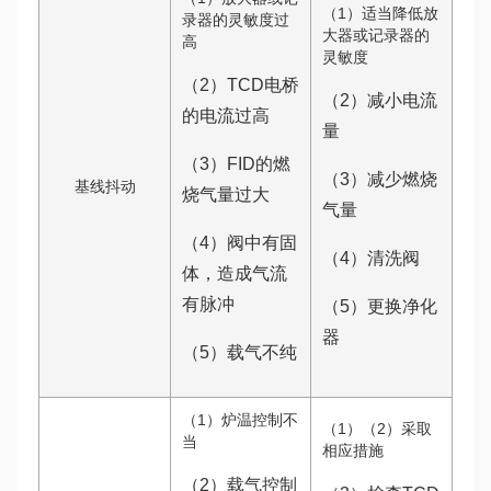
（1）适当降低放
录器的灵敏度过
大器或记录器的
高
灵敏度
（2）TCD电桥
（2）减小电流
的电流过高
量
（3）FID的燃
（3）减少燃烧
基线抖动
烧气量过大
气量
（4）阀中有固
（4）清洗阀
体，造成气流
有脉冲
（5）更换净化
器
（5）载气不纯
（1）炉温控制不
（1）（2）采取
当
相应措施
（2）载气控制