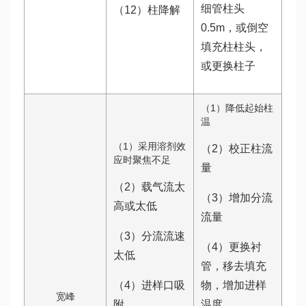
细管柱头
（12）柱降解
0.5m，或倒空
填充柱柱头，
或更换柱子
（1）降低起始柱
温
（1）采用溶剂效
（2）校正柱流
应时聚焦不足
量
（2）载气流太
（3）增加分流
高或太低
流量
（3）分流流速
（4）更换衬
太低
管，移去填充
（4）进样口吸
物，增加进样
宽峰
附
温度