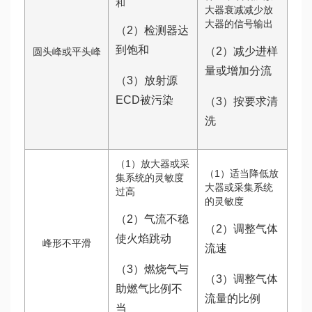
和
大器衰减减少放
大器的信号输出
（2）检测器达
到饱和
（2）减少进样
圆头峰或平头峰
量或增加分流
（3）放射源
ECD被污染
（3）按要求清
洗
（1）放大器或采
（1）适当降低放
集系统的灵敏度
大器或采集系统
过高
的灵敏度
（2）气流不稳
（2）调整气体
使火焰跳动
峰形不平滑
流速
（3）燃烧气与
（3）调整气体
助燃气比例不
流量的比例
当