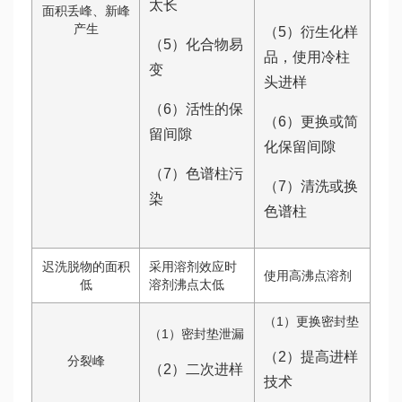
太长
面积丢峰、新峰
产生
（5）衍生化样
（5）化合物易
品，使用冷柱
变
头进样
（6）活性的保
（6）更换或简
留间隙
化保留间隙
（7）色谱柱污
（7）清洗或换
染
色谱柱
迟洗脱物的面积
采用溶剂效应时
使用高沸点溶剂
低
溶剂沸点太低
（1）更换密封垫
（1）密封垫泄漏
（2）提高进样
分裂峰
（2）二次进样
技术