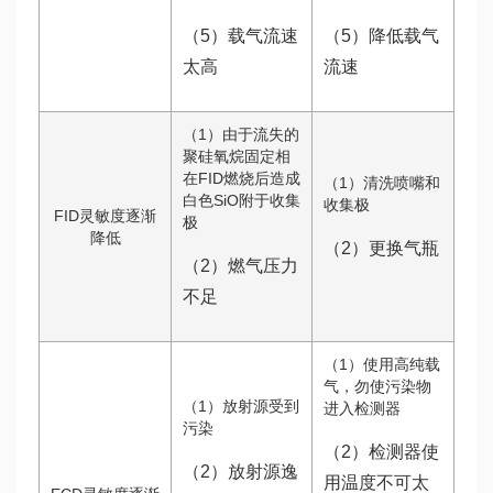
（5）载气流速
（5）降低载气
太高
流速
（1）由于流失的
聚硅氧烷固定相
在FID燃烧后造成
（1）清洗喷嘴和
白色SiO附于收集
收集极
FID灵敏度逐渐
极
降低
（2）更换气瓶
（2）燃气压力
不足
（1）使用高纯载
气，勿使污染物
（1）放射源受到
进入检测器
污染
（2）检测器使
（2）放射源逸
用温度不可太