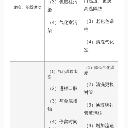
口温度，更换
（3）色谱柱污
鬼峰、基线渡动
高温隔垫
染
（3）老化色谱
（4）气化室污
柱
染
（4）清洗气化
室
（1）降低气化温
（1）气化温度太
度
高
（2）清洗更换
（2）进样口脏
衬管
（3）与金属接
（3）换玻璃衬
触
管玻璃柱
（4）停留时间
（4）增加流速