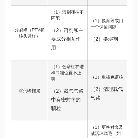
（1）溶剂和柱不
匹配
（1）换溶剂或用
一个保留间隙
分裂峰（PTV和
（2）溶剂和主
柱头进样）
要成分相互作
（2）换溶剂
用
（1）色谱柱在进
样口端位置不正
（1）重插色谱柱
确
（2）清理载气
溶剂峰拖尾
（2）载气气路
气路
中有密封垫的
颗粒
（1）更换衬套及
减活玻璃毛。如