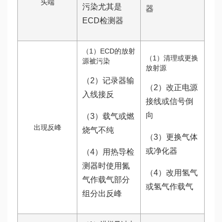
头端
污染尤其是
器
ECD检测器
（1）ECD的放射
（1）清理或更换
源被污染
放射源
（2）记录器输
（2）改正电源
入线接反
接线或信号倒
向
（3）载气或燃
出现反峰
烧气不纯
（3）更换气体
或净化器
（4）用热导检
测器时使用氮
（4）改用氢气
气作载气部分
或氢气作载气
组分出反峰