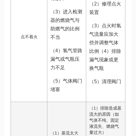
（2）修理点火
（3）进入检测
装置
器的燃烧气与
（3）点火时氢
助燃气的比例
气流量应加大
点不着火
不当
些并调整气体
（4）氢气管路
比例（4）排除
漏气或气瓶压
漏气现象或更
力不足
换气瓶
（5）气体阀门
（5）清理阀门
堵塞
（1）排除造成基
流大的原因（如
气体不纯、固定
液流失、燃烧气
量过大）
（1）基流太大