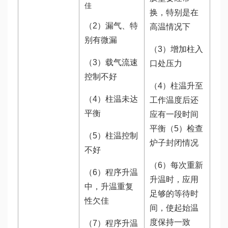
佳
换，特别是在
（2）漏气、特
高温情况下
别有微漏
（3）增加柱入
（3）载气流速
口处压力
控制不好
（4）柱温升至
（4）柱温未达
工作温度后还
平衡
应有一段时间
平衡（5）检查
（5）柱温控制
炉子封闭情况
不好
（6）每次重新
（6）程序升温
升温时，应用
中，升温重复
足够的等待时
性欠佳
间，使起始温
度保持一致
（7）程序升温