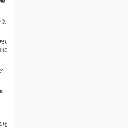
中晒
坏微
无法
跟细
的
罩、
多地