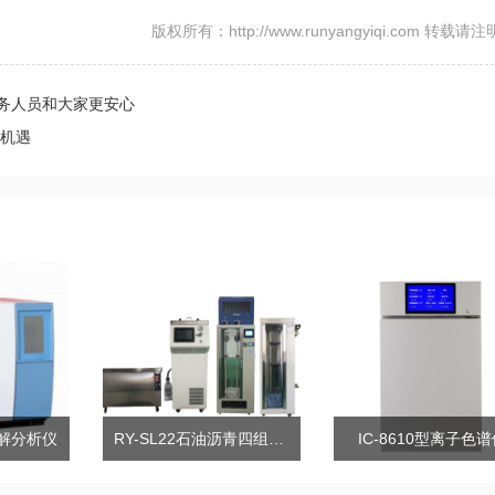
版权所有：http://www.runyangyiqi.com 转载请
务人员和大家更安心
新机遇
热解分析仪
RY-SL22石油沥青四组分测定仪
IC-8610型离子色