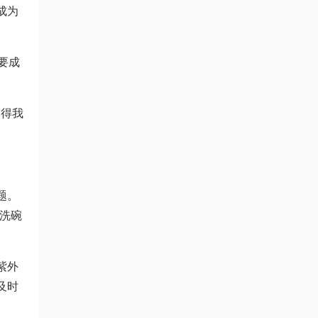
成为
要成
使得我
题。
、洗碗
紫外
及时