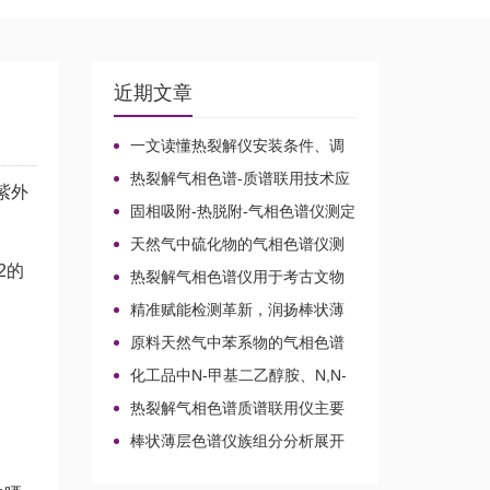
近期文章
一文读懂热裂解仪安装条件、调
试流程及使用操作规范
热裂解气相色谱-质谱联用技术应
紫外
用于贝叶经木质纤维素的微生物降
固相吸附-热脱附-气相色谱仪测定
解机理
无组织排放空气中15种乙酸酯类化
天然气中硫化物的气相色谱仪测
合物的含量
定方法比较及分析方法新技术
2的
热裂解气相色谱仪用于考古文物
鉴定和古建筑材料分析
精准赋能检测革新，润扬棒状薄
层色谱仪铸就国产分析新标杆
原料天然气中苯系物的气相色谱
仪分析路线
化工品中N-甲基二乙醇胺、N,N-
二甲基乙醇胺、N-乙基二乙醇胺和
热裂解气相色谱质谱联用仪主要
三乙醇胺的气相色谱仪测定
应用领域
棒状薄层色谱仪族组分分析展开
剂的选择