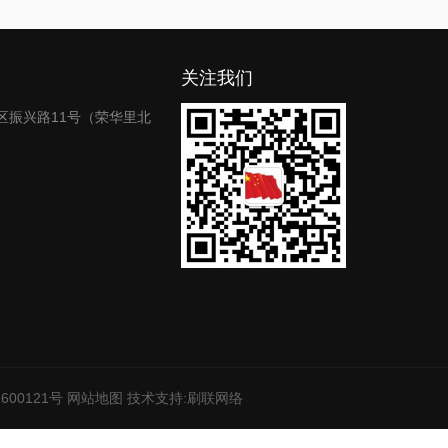
关注我们
区振兴路11号（荣华里北
600121号
网站地图
技术支持:
刷联网络