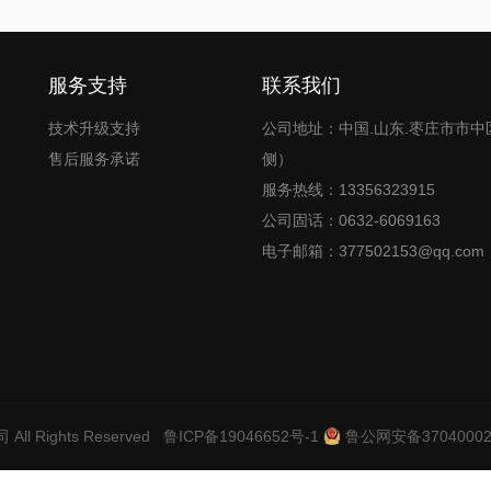
服务支持
联系我们
技术升级支持
公司地址：中国.山东.枣庄市市中
售后服务承诺
侧）
服务热线：13356323915
公司固话：0632-6069163
电子邮箱：377502153@qq.com
司
All Rights Reserved
鲁ICP备19046652号-1
鲁公网安备37040002