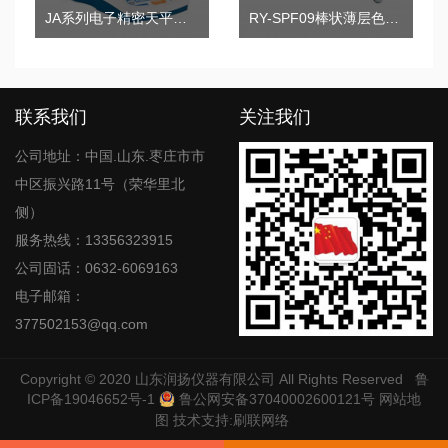
JA系列电子精密天平（千分之一）
RY-SPF09棒状薄层色谱分析仪
联系我们
关注我们
公司地址：中国.山东.枣庄市市
中区振兴路11号（荣华里北
侧）
服务热线：13356323915
公司固话：0632-6069163
电子邮箱：
377502153@qq.com
Copyright © 2020
山东润扬仪器有限公司
All Rights Reserved
鲁
ICP备19046652号-1
鲁公网安备37040002600121号
网站地
图
技术支持:
刷联网络