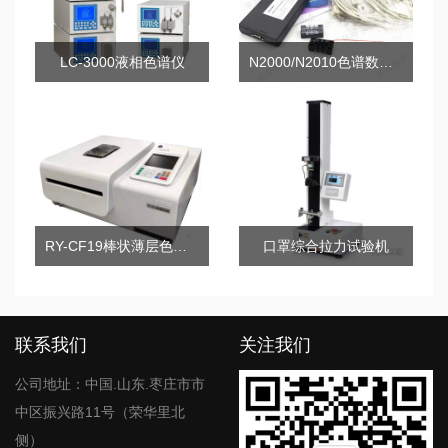
LC-3000液相色谱仪
N2000/N2010色谱数据工作站
RY-CF19棒状薄层色谱仪
口罩综合拉力试验机
联系我们
关注我们
公司地址：中国.山东.枣庄市市
中区振兴路11号（荣华里北
侧）