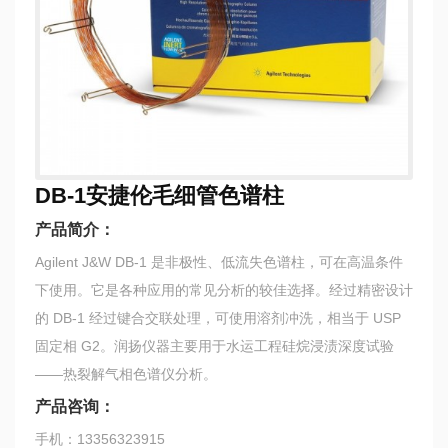
DB-1安捷伦毛细管色谱柱
产品简介：
Agilent J&W DB-1 是非极性、低流失色谱柱，可在高温条件
下使用。它是各种应用的常见分析的较佳选择。经过精密设计
的 DB-1 经过键合交联处理，可使用溶剂冲洗，相当于 USP
固定相 G2。润扬仪器主要用于水运工程硅烷浸渍深度试验
——热裂解气相色谱仪分析。
产品咨询：
手机：13356323915