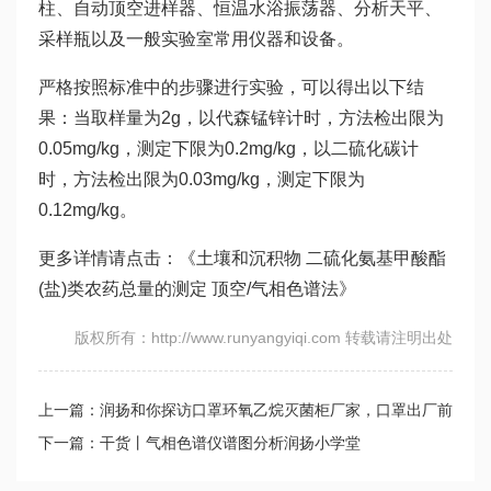
柱、自动顶空进样器、恒温水浴振荡器、分析天平、
采样瓶以及一般实验室常用仪器和设备。
严格按照标准中的步骤进行实验，可以得出以下结
果：当取样量为2g，以代森锰锌计时，方法检出限为
0.05mg/kg，测定下限为0.2mg/kg，以二硫化碳计
时，方法检出限为0.03mg/kg，测定下限为
0.12mg/kg。
更多详情请点击：《土壤和沉积物 二硫化氨基甲酸酯
(盐)类农药总量的测定 顶空/气相色谱法》
版权所有：http://www.runyangyiqi.com 转载请注明出处
上一篇：润扬和你探访口罩环氧乙烷灭菌柜厂家，口罩出厂前
都得“洗个澡”
下一篇：干货丨气相色谱仪谱图分析润扬小学堂