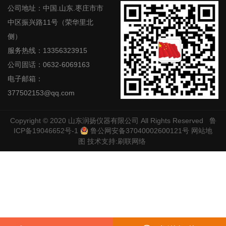
公司地址：中国.山东.枣庄市市
中区振兴路11号（荣华里北
侧）
服务热线：13356323915
公司固话：0632-6069163
电子邮箱：
377502153@qq.com
Copyright © 2020
山东润扬仪器有限公司
All Rights Reserved
鲁
ICP备19046652号-1
鲁公网安备37040002600121号
网站地
图
技术支持:
刷联网络