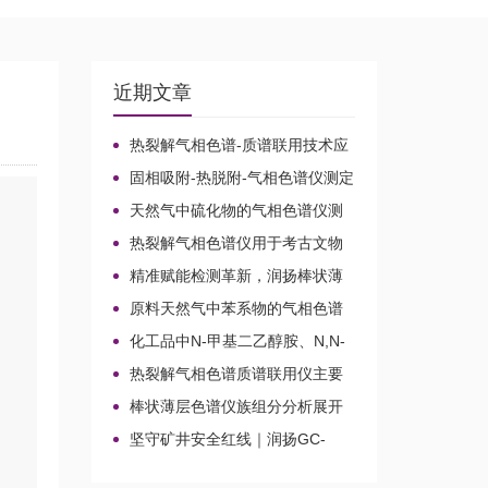
近期文章
热裂解气相色谱-质谱联用技术应
用于贝叶经木质纤维素的微生物降
固相吸附-热脱附-气相色谱仪测定
解机理
无组织排放空气中15种乙酸酯类化
天然气中硫化物的气相色谱仪测
合物的含量
定方法比较及分析方法新技术
热裂解气相色谱仪用于考古文物
鉴定和古建筑材料分析
精准赋能检测革新，润扬棒状薄
层色谱仪铸就国产分析新标杆
原料天然气中苯系物的气相色谱
仪分析路线
化工品中N-甲基二乙醇胺、N,N-
二甲基乙醇胺、N-乙基二乙醇胺和
热裂解气相色谱质谱联用仪主要
三乙醇胺的气相色谱仪测定
应用领域
棒状薄层色谱仪族组分分析展开
剂的选择
坚守矿井安全红线｜润扬GC-
2020A煤矿气体气相色谱仪检测方
案