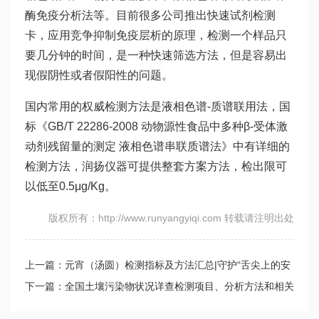
酶免疫分析法等。目前很多公司推出快速试剂检测
卡，应用竞争抑制免疫层析的原理，检测一个样品只
要几分钟的时间，是一种快速筛选方法，但是容易出
现假阴性或者假阳性的问题。
国内常用的权威检测方法是液相色谱-质谱联用法，国
标《GB/T 22286-2008 动物源性食品中多种β-受体激
动剂残留量的测定 液相色谱串联质谱法》中有详细的
检测方法，润扬仪器可提供整套方案方法，检出限可
以低至0.5μg/Kg。
版权所有：http://www.runyangyiqi.com 转载请注明出处
上一篇：元宵（汤圆）检测指标及方法汇总|守护“舌尖上的安
全”
下一篇：全国土壤污染物状况详查检测项目、分析方法和相关
标准汇总