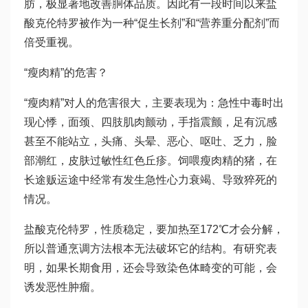
肪，极显著地改善胴体品质。因此有一段时间以来盐
酸克伦特罗被作为一种“促生长剂”和“营养重分配剂”而
倍受重视。
“瘦肉精”的危害？
“瘦肉精”对人的危害很大，主要表现为：急性中毒时出
现心悸，面颈、四肢肌肉颤动，手指震颤，足有沉感
甚至不能站立，头痛、头晕、恶心、呕吐、乏力，脸
部潮红，皮肤过敏性红色丘疹。饲喂瘦肉精的猪，在
长途贩运途中经常有发生急性心力衰竭、导致猝死的
情况。
盐酸克伦特罗，性质稳定，要加热至172℃才会分解，
所以普通烹调方法根本无法破坏它的结构。有研究表
明，如果长期食用，还会导致染色体畸变的可能，会
诱发恶性肿瘤。