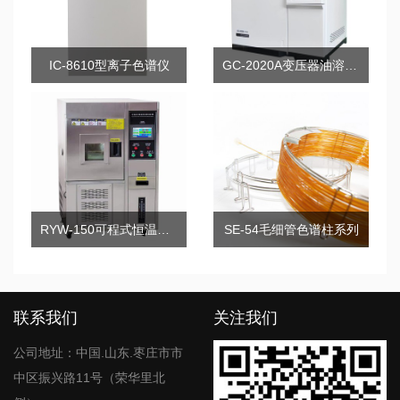
IC-8610型离子色谱仪
GC-2020A变压器油溶解气分析气相色谱仪
RYW-150可程式恒温恒湿试验箱
SE-54毛细管色谱柱系列
联系我们
关注我们
公司地址：中国.山东.枣庄市市
中区振兴路11号（荣华里北