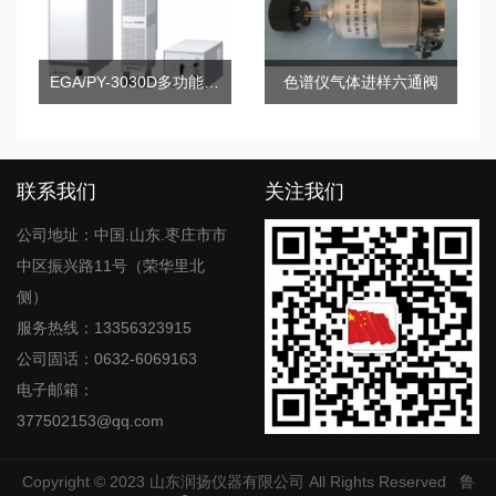
EGA/PY-3030D多功能热脱附/热裂解器
色谱仪气体进样六通阀
联系我们
关注我们
公司地址：中国.山东.枣庄市市
中区振兴路11号（荣华里北
侧）
服务热线：13356323915
公司固话：0632-6069163
电子邮箱：
377502153@qq.com
Copyright © 2023
山东润扬仪器有限公司
All Rights Reserved
鲁