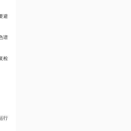
要避
色谱
复检
运行