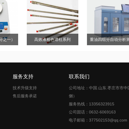
分之一）
高效液相色谱柱系列
服务支持
联系我们
技术升级支持
公司地址：中国.山东.枣庄市市中
售后服务承诺
侧）
服务热线：13356323915
公司固话：0632-6069163
电子邮箱：377502153@qq.com