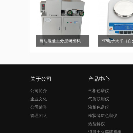
自动混凝土分层研磨机RY-H5+
YP电子天平（百
关于公司
产品中心
公司简介
气相色谱仪
企业文化
气质联用仪
公司荣誉
液相色谱仪
管理团队
棒状薄层色谱仪
热裂解仪
混凝土分层研磨机