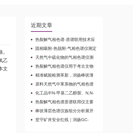
近期文章
热裂解气相色谱-质谱联用技术应
用于贝叶经木质纤维素的微生物降
固相吸附-热脱附-气相色谱仪测定
解机理
格。
无组织排放空气中15种乙酸酯类化
天然气中硫化物的气相色谱仪测
氧乙
合物的含量
定方法比较及分析方法新技术
热裂解气相色谱仪用于考古文物
本文
鉴定和古建筑材料分析
精准赋能检测革新，润扬棒状薄
层色谱仪铸就国产分析新标杆
原料天然气中苯系物的气相色谱
仪分析路线
化工品中N-甲基二乙醇胺、N,N-
二甲基乙醇胺、N-乙基二乙醇胺和
热裂解气相色谱质谱联用仪主要
三乙醇胺的气相色谱仪测定
应用领域
棒状薄层色谱仪族组分分析展开
剂的选择
坚守矿井安全红线｜润扬GC-
2020A煤矿气体气相色谱仪检测方
案