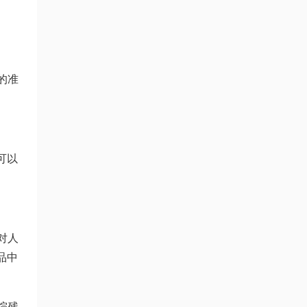
的准
可以
对人
品中
烷残