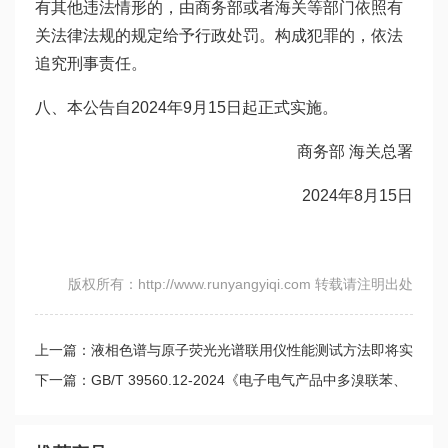
有其他违法情形的，由商务部或者海关等部门依照有
关法律法规的规定给予行政处罚。构成犯罪的，依法
追究刑事责任。
八、本公告自2024年9月15日起正式实施。
商务部 海关总署
2024年8月15日
版权所有：http://www.runyangyiqi.com 转载请注明出处
上一篇：液相色谱与原子荧光光谱联用仪性能测试方法即将实
施
下一篇：GB/T 39560.12-2024《电子电气产品中多溴联苯、
多溴二苯醚和邻苯二甲酸酯测定》发布