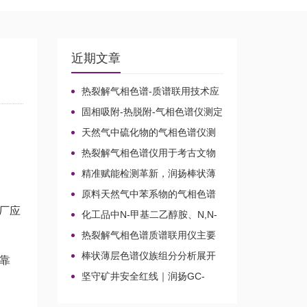
近期文章
热裂解气相色谱-质谱联用技术应
用于贝叶经木质纤维素的微生物降
固相吸附-热脱附-气相色谱仪测定
解机理
无组织排放空气中15种乙酸酯类化
天然气中硫化物的气相色谱仪测
合物的含量
定方法比较及分析方法新技术
热裂解气相色谱仪用于考古文物
鉴定和古建筑材料分析
精准赋能检测革新，润扬棒状薄
层色谱仪铸就国产分析新标杆
原料天然气中苯系物的气相色谱
仪分析路线
厂应
化工品中N-甲基二乙醇胺、N,N-
二甲基乙醇胺、N-乙基二乙醇胺和
热裂解气相色谱质谱联用仪主要
三乙醇胺的气相色谱仪测定
应用领域
棒状薄层色谱仪族组分分析展开
紧靠
剂的选择
坚守矿井安全红线｜润扬GC-
2020A煤矿气体气相色谱仪检测方
案