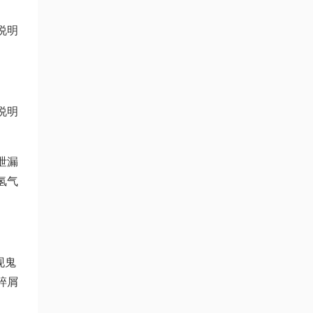
说明
说明
泄漏
氢气
现鬼
碎屑