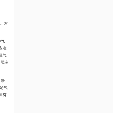
%。对
种气
应准
瓶气
测器应
格净
足气
填有