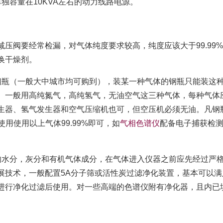
独容量在10KVA左右的动力线路电源。
压阀要经常检漏，对气体纯度要求较高，纯度应该大于99.99
换干燥剂。
钢瓶（一般大中城市均可购到），装某一种气体的钢瓶只能装这
。一般用高纯氮气，高纯氢气，无油空气这三种气体，每种气体
生器、氢气发生器和空气压缩机也可，但空压机必须无油。凡钢
使用使用以上气体99.99%即可，如
气相色谱仪
配备电子捕获检
的水分，灰分和有机气体成分，在气体进入仪器之前应先经过严
展技术，一般配置5A分子筛或活性炭过滤净化装置，基本可以满
进行净化过滤后使用。对一些高端的色谱仪附有净化器，且内已