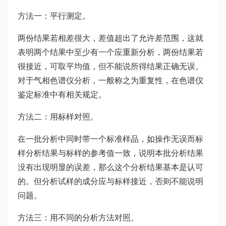
方法一：平行测定。
两份结果若相差很大，差值超出了允许差范围，这就
表明两个结果中至少有一个应重新分析，两份结果若
很接近，可取平均值，但不能说所得结果正确无误。
对于气相色谱仪分析，一般称之为重复性，在色谱仪
鉴定标准中有相关规定。
方法二：用标样对照。
在一批分析中同时带一个标准样品，如操作无误而标
样分析结果与标样的参考值一致，说明本批分析结果
没有出现明显的误差，那么这个分析结果基本是认可
的。但分析试样的成分应与标样接近，否则不能说明
问题。
方法三：用不同的分析方法对照。