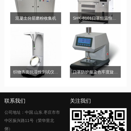
混凝土分层磨粉收集机
SHK-8101口罩恒温恒湿预处理箱
织物表面抗湿性测试仪（沾水）
口罩防护服染色牢度旋转摩擦仪
联系我们
关注我们
公司地址：中国.山东.枣庄市市
中区振兴路11号（荣华里北
侧）