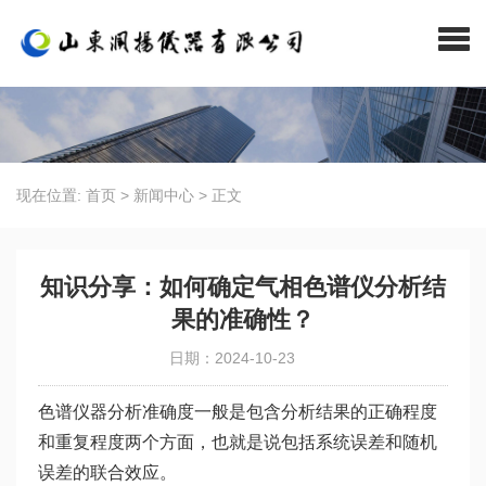
现在位置:
首页
>
新闻中心
>
正文
知识分享：如何确定气相色谱仪分析结
果的准确性？
日期：2024-10-23
色谱仪器分析准确度一般是包含分析结果的正确程度
和重复程度两个方面，也就是说包括系统误差和随机
误差的联合效应。