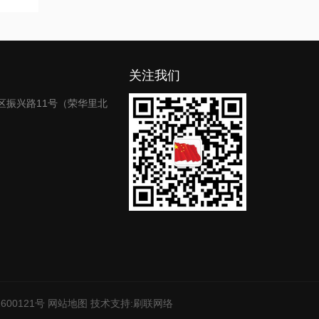
关注我们
区振兴路11号（荣华里北
600121号
网站地图
技术支持:
刷联网络