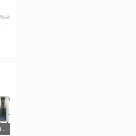
注明出处
RY-SL22石油沥青四组分测定仪