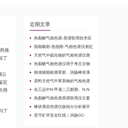
近期文章
热裂解气相色谱-质谱联用技术应
用于贝叶经木质纤维素的微生物降
固相吸附-热脱附-气相色谱仪测定
解机理
车而推
无组织排放空气中15种乙酸酯类化
天然气中硫化物的气相色谱仪测
叔丁
合物的含量
定方法比较及分析方法新技术
热裂解气相色谱仪用于考古文物
鉴定和古建筑材料分析
精准赋能检测革新，润扬棒状薄
我公
层色谱仪铸就国产分析新标杆
原料天然气中苯系物的气相色谱
鉴定
仪分析路线
化工品中N-甲基二乙醇胺、N,N-
作用
二甲基乙醇胺、N-乙基二乙醇胺和
热裂解气相色谱质谱联用仪主要
三乙醇胺的气相色谱仪测定
应用领域
棒状薄层色谱仪族组分分析展开
到了
剂的选择
坚守矿井安全红线｜润扬GC-
2020A煤矿气体气相色谱仪检测方
案