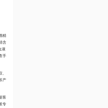
酒精
精含
血液
查手
仪、
等产
据客
派专