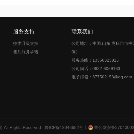
服务支持
联系我们
技术升级支持
公司地址：中国.山东.枣庄市市中
售后服务承诺
侧）
服务热线：13356323915
公司固话：0632-6069163
电子邮箱：377502153@qq.com
司
All Rights Reserved
鲁ICP备19046652号-1
鲁公网安备37040002