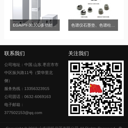
EGA/PY-3030D多功能热脱附/热裂解器
色谱仪石墨垫、色谱柱石墨密封垫
联系我们
关注我们
公司地址：中国.山东.枣庄市市
中区振兴路11号（荣华里北
侧）
服务热线：13356323915
公司固话：0632-6069163
电子邮箱：
377502153@qq.com